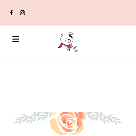
Skip
to
content
Toggle
Navigation
首頁
2025日月潭
最新消息
花火節煙火
VIP席包船
方案價格
新東方號故事
精彩寫真