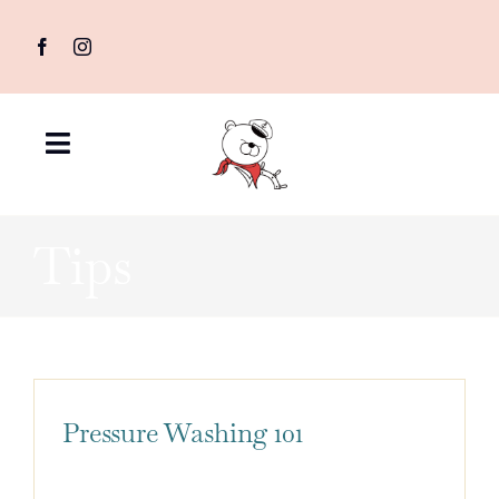
Skip
to
content
Toggle
Navigation
首頁
Tips
2025日月潭
花火節煙火
VIP席包船
方案價格
Pressure Washing 101
新東方號故事
精彩寫真